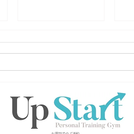
生理痛を助長する食事、しな
生理
い食事2
い食
​お電話でのご予約