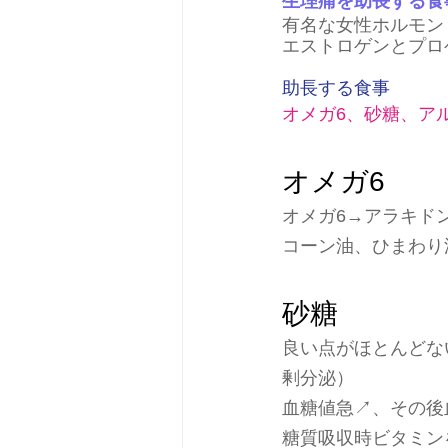
生理痛を助長する食
有名な女性ホルモン
エストロゲンとプロ
助長する食事
オメガ6、砂糖、ア
オメガ6
オメガ6→アラキド
コーン油、ひまわり
砂糖
良い点がほとんどな
剰分泌）
血糖値急↗、その後
糖質吸収時ビタミン