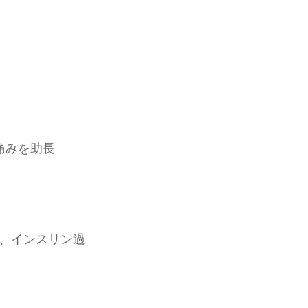
痛みを助長
、インスリン過