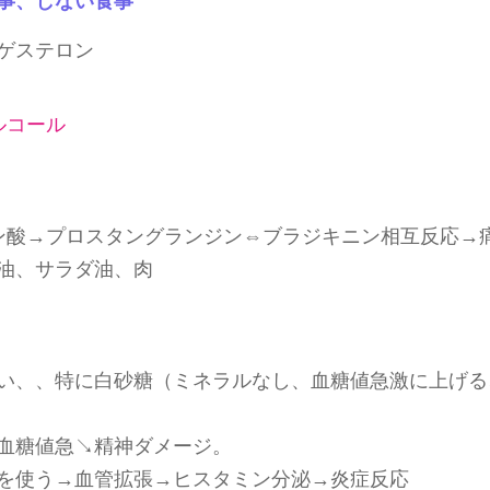
事、しない食事
ゲステロン
ルコール
ン酸→プロスタングランジン⇔ブラジキニン相互反応→
油、サラダ油、肉
い、、特に白砂糖（ミネラルなし、血糖値急激に上げる
血糖値急↘精神ダメージ。
を使う→血管拡張→ヒスタミン分泌→炎症反応