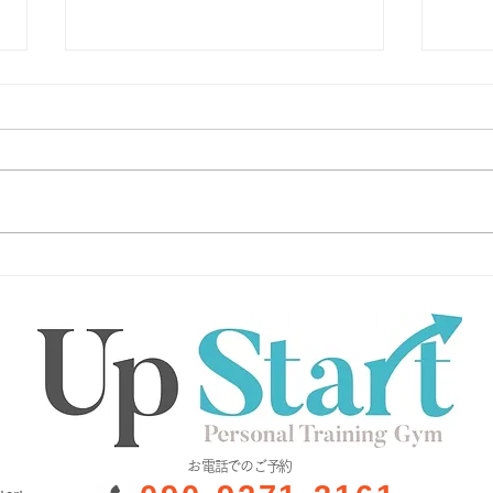
内腹
生理痛を助長する食事、しな
い食事
​お電話でのご予約