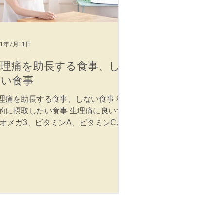
21年7月11日
生理痛を助長する食事、し
ない食事
理痛を助長する食事、しない食事 積
的に摂取したい食事 生理痛に良い食
 オメガ3、ビタミンA、ビタミンC、
タミンE、ポリフェノール オメガ3 ㌁
ノレン酸、DHA(ドコサヘキサエン
)、EPA(エイコサペンタエン酸)、魚の
、亜麻仁油、えごま油など。魚をし
かり食べて...