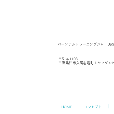
​パーソナルトレーニングジム UpSta
​〒
​514-1108​
三重県津市久居射場町１
​ヤマゲン
HOME
コンセプト