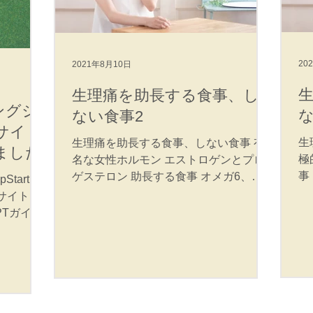
20
2021年8月10日
生理痛を助長する食事、し
ングジ
ない食事2
ルサイト
生
生理痛を助長する食事、しない食事 有
ました
極
名な女性ホルモン エストロゲンとプロ
事
ゲステロン 助長する食事 オメガ6、砂
tartで
ビ
糖、アルコール オメガ6 オメガ6→アラ
サイトPT
リ
キドン酸→プロスタングランジン⇔ブラ
PTガイド
酸
ジキニン相互反応→痛みを助長 コーン
グジムの
油
油、ひまわり油、サラダ油、肉 砂糖...
す。今回
っ
パーソナル
のでPT